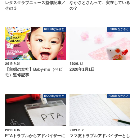
レタスクラブニュース監修記事／
なかさとさんって、実在している
その３
の？
ROOMなかさと
ROOMなかさと
2019.9.21
2020.1.1
【主婦の友社】Baby-mo（ベビ
2020年1月1日
モ）監修記事
ROOMなかさと
ROOMなかさと
2019.4.15
2019.2.2
PTAトラブルからアドバイザーに
ママ友トラブルアドバイザーとし