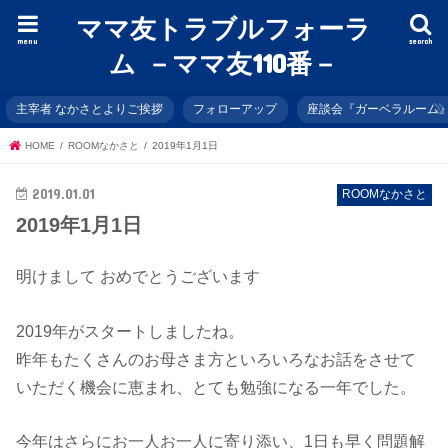
ママ友トラブルフォーラ
menu
search
ム －ママ友110番－
主宰者 なかさとよりご挨拶
フォローアップ
座談会『ガーベラルーム
HOME
ROOMなかさと
2019年1月1日
2019.01.01
ROOMなかさと
2019年1月1日
明けまして おめでとうございます
2019年がスタートしましたね。
昨年もたくさんのお母さま方といろいろなお話をさせて
いただく機会に恵まれ、とても勉強になる一年でした。
今年はさらにお一人お一人に寄り添い、1日も早く問題解